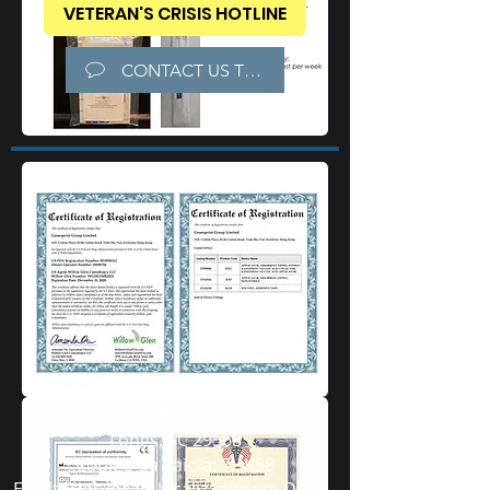
VETERAN'S CRISIS HOTLINE
CONTACT US TODAY!
Carroll Communications
PO Box 951
Longs, SC 29568
Código da gaiola: 7HK58
Escritórios locais localizados em DC, FL,