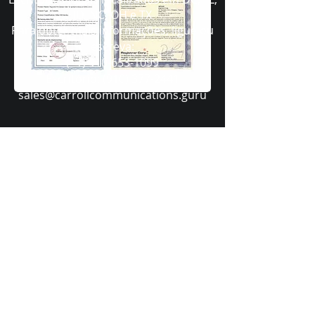
ID, NC, OH e TX
Para obter mais informações, ligue ou
escreva:
(+1) 910-653-1099
Escritório:
(910) 377-2441
sales@carrollcommunications.guru