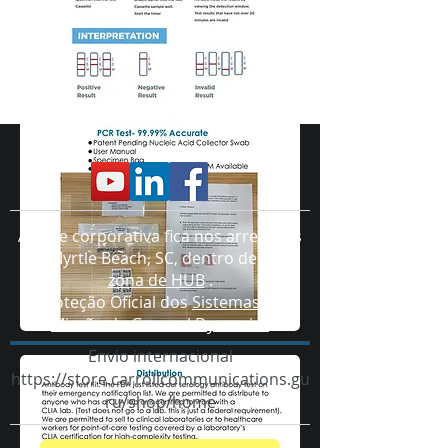
A sede corporativa fica nos arredores
de Myrtle Beach, SC, dentro de uma
zona de HUB
.
Proteção Oficial dos
Sistemas de
Missão da General Dynamics
Envio internacional
https://store.carrollcommunications.gu
ru/shop/home