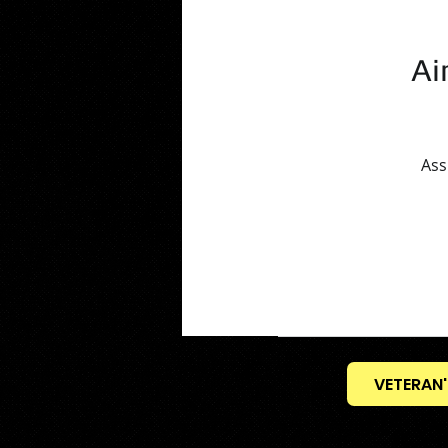
Ai
Ass
VETERAN'