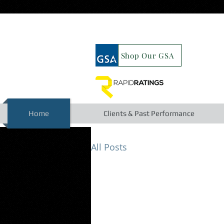
google19b98827cc63cca6.html
Shop Our GSA
Home
Clients & Past Performance
All Posts