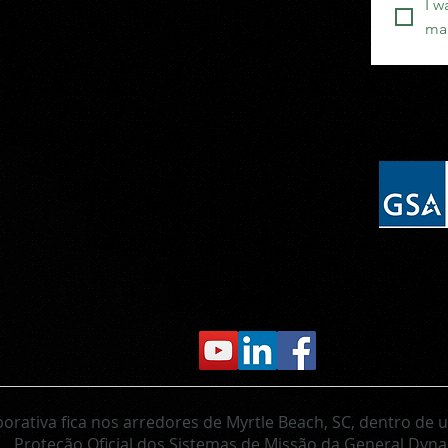
I w
mai
porativa fica nos arredores de Myrtle Beach, SC, dentro de
Proteção Oficial dos
Sistemas de Missão da General Dyn