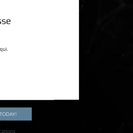
sse
qui.
TODAY!
cations