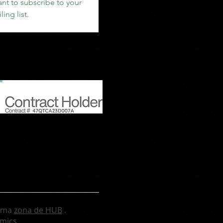
ant to subscribe to your 
ling list.
 uma
zona de HUB
.
amics