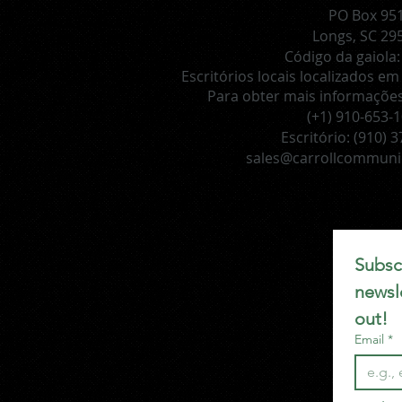
PO Box 95
Longs, SC 29
Código da gaiola
Escritórios locais localizados em 
Para obter mais informações,
(+1) 910-653-
Escritório:
(910) 
sales@carrollcommuni
Subscr
newsle
out!
Email
*