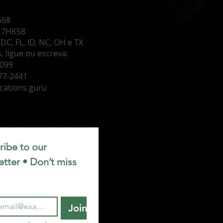
1
568
: 7HK58
DC, FL, ID, NC, OH e TX
 ligue ou escreva:
1099
377-2441
cations.guru
ibe to our 
tter • Don’t miss 
Join